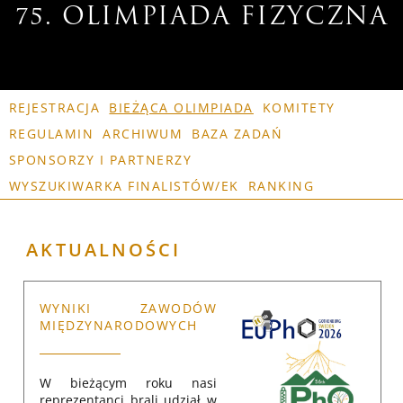
75. OLIMPIADA FIZYCZNA
REJESTRACJA
BIEŻĄCA OLIMPIADA
KOMITETY
REGULAMIN
ARCHIWUM
BAZA ZADAŃ
SPONSORZY I PARTNERZY
WYSZUKIWARKA FINALISTÓW/EK
RANKING
AKTUALNOŚCI
WYNIKI ZAWODÓW
MIĘDZYNARODOWYCH
W bieżącym roku nasi
reprezentanci brali udział w