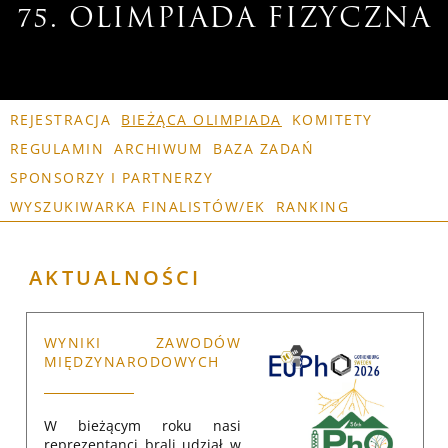
75. OLIMPIADA FIZYCZNA
REJESTRACJA
BIEŻĄCA OLIMPIADA
KOMITETY
REGULAMIN
ARCHIWUM
BAZA ZADAŃ
SPONSORZY I PARTNERZY
WYSZUKIWARKA FINALISTÓW/EK
RANKING
AKTUALNOŚCI
WYNIKI ZAWODÓW
MIĘDZYNARODOWYCH
W bieżącym roku nasi
reprezentanci brali udział w